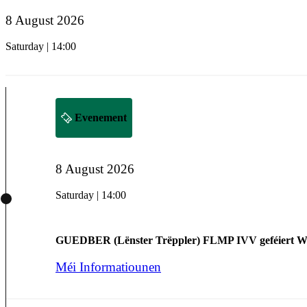
8 August 2026
Saturday | 14:00
Evenement
8 August 2026
Saturday | 14:00
GUEDBER (Lënster Trëppler) FLMP IVV geféiert 
Méi Informatiounen